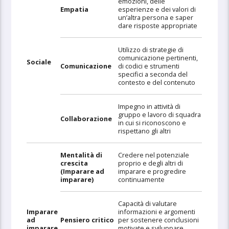
emozioni, delle
Empatia
esperienze e dei valori di
un’altra persona e saper
dare risposte appropriate
Utilizzo di strategie di
comunicazione pertinenti,
Sociale
Comunicazione
di codici e strumenti
specifici a seconda del
contesto e del contenuto
Impegno in attività di
gruppo e lavoro di squadra
Collaborazione
in cui si riconoscono e
rispettano gli altri
Mentalità di
Credere nel potenziale
crescita
proprio e degli altri di
(Imparare ad
imparare e progredire
imparare)
continuamente
Capacità di valutare
Imparare
informazioni e argomenti
ad
Pensiero critico
per sostenere conclusioni
imparare
motivate e sviluppare