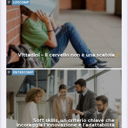
LIFECOMP
Vittadini – Il cervello non è una scatola
ENTRECOMP
Soft skills, un criterio chiave che
incoraggia l’innovazione e l’adattabilità