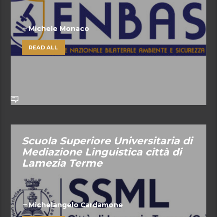
Michele Monaco
READ ALL
Scuola Superiore Universitaria di
Mediazione Linguistica città di
Lamezia Terme
Michelangelo Cardamone