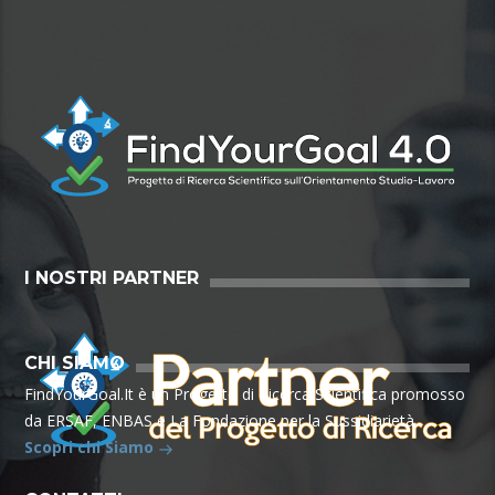
I NOSTRI PARTNER
CHI SIAMO
FindYourGoal.It è un Progetto di Ricerca Scientifica promosso
da ERSAF, ENBAS e La Fondazione per la Sussidiarietà.
Scopri chi Siamo