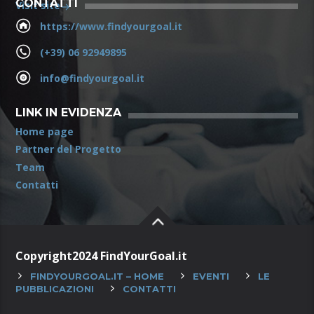
CONTATTI
Visit site
https://www.findyourgoal.it
(+39) 06 92949895
info@findyourgoal.it
LINK IN EVIDENZA
Home page
Partner del Progetto
Team
Contatti
Copyright2024 FindYourGoal.it
FINDYOURGOAL.IT – HOME
EVENTI
LE
PUBBLICAZIONI
CONTATTI